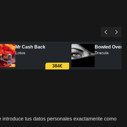
Light Blocks
Mr Cash Back
Serum
Lotus
195€
a e introduce tus datos personales exactamente como