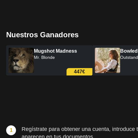
Nuestros Ganadores
Blackjack 3 Hand
Mugsho
greatperson
Mr. Blon
124€
Regístrate para obtener una cuenta, introduce 
aparecen en tus documentos.