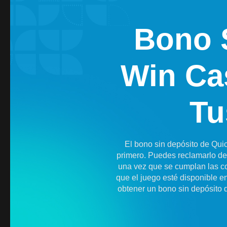
Bono 
Win Ca
Tu
El bono sin depósito de Quic
primero. Puedes reclamarlo de 
una vez que se cumplan las co
que el juego esté disponible 
obtener un bono sin depósito de