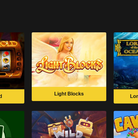
Light Blocks
d
Lor